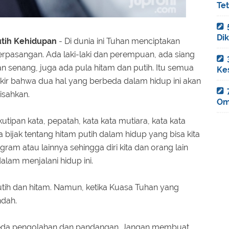
Te
Di
utih Kehidupan
- Di dunia ini Tuhan menciptakan
rpasangan. Ada laki-laki dan perempuan, ada siang
n senang, juga ada pula hitam dan putih. Itu semua
Ke
ikir bahwa dua hal yang berbeda dalam hidup ini akan
isahkan.
Om
tipan kata, pepatah, kata kata mutiara, kata kata
a bijak tentang hitam putih dalam hidup yang bisa kita
gram atau lainnya sehingga diri kita dan orang lain
lam menjalani hidup ini.
putih dan hitam. Namun, ketika Kuasa Tuhan yang
dah.
beda pengolahan dan pandangan. Jangan membuat