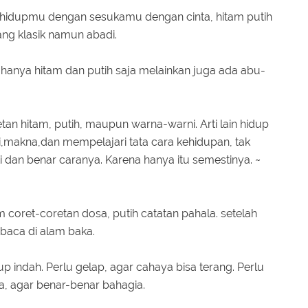
lah hidupmu dengan sesukamu dengan cinta, hitam putih
ang klasik namun abadi.
n hanya hitam dan putih saja melainkan juga ada abu-
etan hitam, putih, maupun warna-warni. Arti lain hidup
ti,makna,dan mempelajari tata cara kehidupan, tak
i dan benar caranya. Karena hanya itu semestinya. ~
m coret-coretan dosa, putih catatan pahala. setelah
 baca di alam baka.
dup indah. Perlu gelap, agar cahaya bisa terang. Perlu
uka, agar benar-benar bahagia.