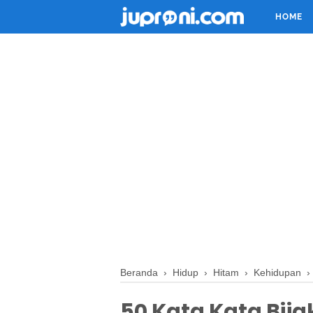
HOME
Beranda
›
Hidup
›
Hitam
›
Kehidupan
50 Kata Kata Bij