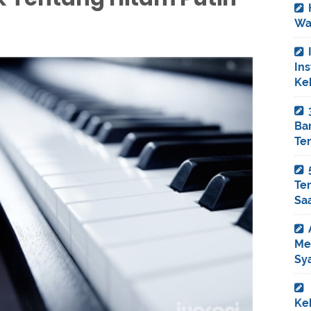
Wa
In
Ke
Ba
Ter
Ter
Saa
Me
Sya
Keh