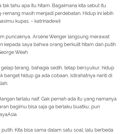
ta tak tahu apa itu hitam. Bagaimana kita sebut itu
ng-remang masih menjadi perdebatan. Hidup ini lebih
nasimu kupas. ~ katrinadewii
lam puncaknya, Arsène Wenger langsung merawat
an kepada saya bahwa orang berkulit hitam dan putih
 George Wèah
, gelap terang, bahagia sedih, tetap bersyukur, hidup
 banget hidup ga ada cobaan, istirahatnya nanti di
lah.
 Jangan terlalu naif. Gak pernah ada itu yang namanya
aran bagimu bisa saja ga berlaku buatku, pun
hayaAsia
putih. Kita bisa sama dalam satu soal, lalu berbeda