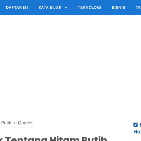
DAFTAR ISI
KATA BIJAK
TEKNOLOGI
BISNIS
TR
›
Putih
›
Quotes
Ho
ak Tentang Hitam Putih