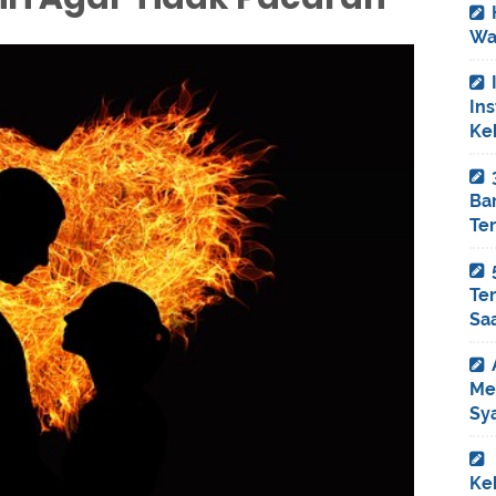
Wa
In
Ke
Ba
Ter
Ter
Saa
Me
Sya
Keh