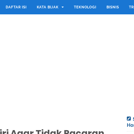
DAFTAR ISI
KATA BIJAK
TEKNOLOGI
BISNIS
TR
Ho
iri Agar Tidak Pacaran