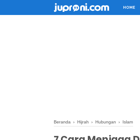
HOME
Beranda
›
Hijrah
›
Hubungan
›
Islam
7 Cara Menjaga D