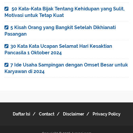
50 Kata-Kata Bijak Tentang Kehidupan yang Sulit,
Motivasi untuk Tetap Kuat
5 Kisah Orang yang Bangkit Setelah Dikhianati
Pasangan
30 Kata Kata Ucapan Selamat Hari Kesaktian
Pancasila 1 Oktober 2024
7 Ide Usaha Sampingan dengan Omset Besar untuk
Karyawan di 2024
Daftar Isi
Contact
Disclaimer
Privacy Policy