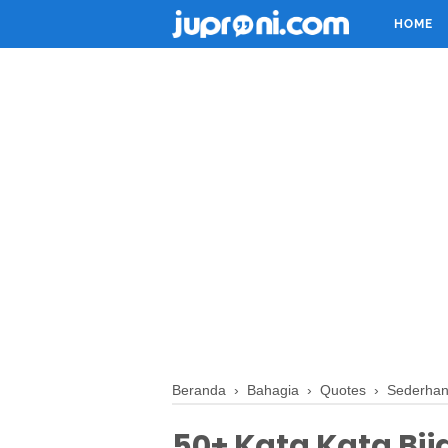
HOME
Beranda
›
Bahagia
›
Quotes
›
Sederha
50+ Kata Kata Bi