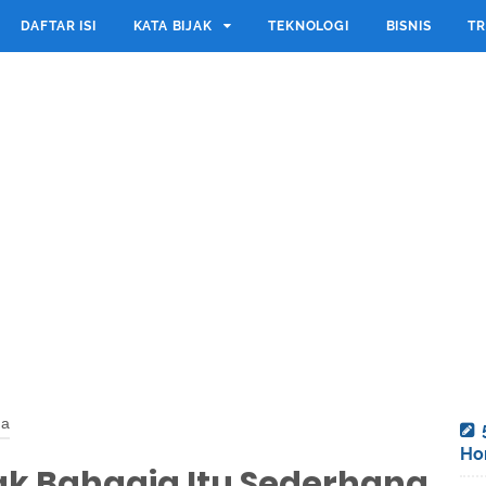
DAFTAR ISI
KATA BIJAK
TEKNOLOGI
BISNIS
TR
na
Ho
jak Bahagia Itu Sederhana