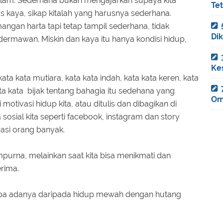
alam. Sederhana bukan mengajarkan supaya kita
Te
rus kaya, sikap kitalah yang harusnya sederhana.
ngan harta tapi tetap tampil sederhana, tidak
Di
dermawan. Miskin dan kaya itu hanya kondisi hidup,
Ke
ta kata mutiara, kata kata indah, kata kata keren, kata
kata kata bijak tentang bahagia itu sedehana yang
Om
 motivasi hidup kita, atau ditulis dan dibagikan di
sosial kita seperti facebook, instagram dan story
asi orang banyak.
purna, melainkan saat kita bisa menikmati dan
erima.
i apa adanya daripada hidup mewah dengan hutang