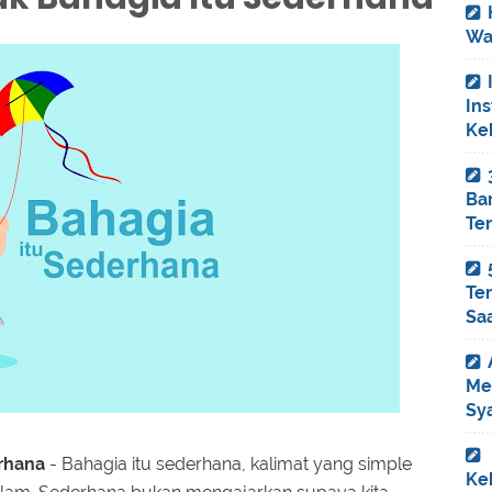
Wa
In
Ke
Ba
Ter
Ter
Saa
Me
Sya
erhana
- Bahagia itu sederhana, kalimat yang simple
Keh